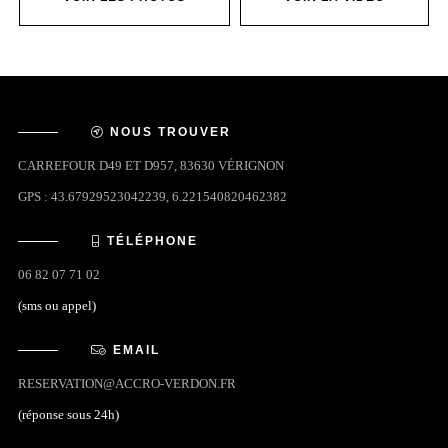
NOUS TROUVER
CARREFOUR D49 ET D957, 83630 VÉRIGNON
GPS : 43.67929523042239, 6.221540820462382
TÉLÉPHONE
06 82 07 71 02
(sms ou appel)
EMAIL
RESERVATION@ACCRO-VERDON.FR
(réponse sous 24h)