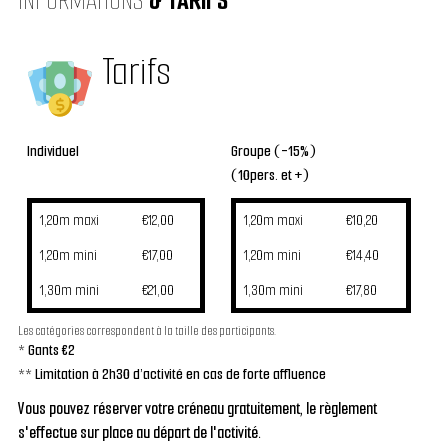
INFORMATIONS
& TARIFS
Tarifs
lndividuel
Groupe (-15%)
(10pers. et +)
1,20m maxi
€12,00
1,20m maxi
€10,20
1,20m mini
€17,00
1,20m mini
€14,40
1,30m mini
€21,00
1,30m mini
€17,80
Les catégories correspondent à la taille des participants.
* Gants €2
** Limitation à 2h30 d’activité en cas de forte affluence
Vous pouvez réserver votre créneau gratuitement, le règlement
s'effectue sur place au départ de l'activité.