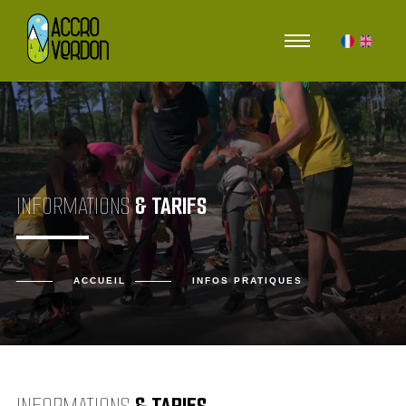
Warning
: Undefined array key "HTTP_ACCEPT_LANGUAGE" in
/home/remixwa/www/accro-
verdon.fr/inc/general.php
on line
21
Deprecated
: explode(): Passing null to parameter #2 ($string) of type string is deprecated in
/home/remixwa/www/accro-verdon.fr/inc/general.php
on line
21
INFORMATIONS
& TARIFS
ACCUEIL
INFOS PRATIQUES