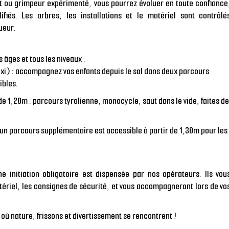
t ou grimpeur
expérimenté, vous pourrez évoluer en toute confiance
fiés. Les arbres, les installations et le matériel sont contrôlé
ueur.
 âges et tous les niveaux :
xi) : accompagnez vos enfants depuis le sol dans deux parcours
ibles.
de 1,20m : parcours tyrolienne, monocycle, saut dans le vide, faites d
 un parcours supplémentaire est accessible à partir de 1,30m pour les
ne initiation obligatoire est dispensée par nos opérateurs. Ils vou
tériel, les
consignes de sécurité
, et vous accompagneront lors de vo
où nature, frissons et divertissement se rencontrent !