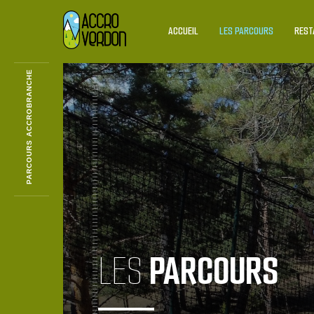
Warning
: Unde
ACCUEIL
LES PARCOURS
REST
Deprecated
: explode(): Passing
PARCOURS ACCROBRANCHE
LES
PARCOURS