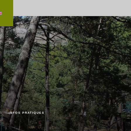
l.php
on line
21
fr/inc/general.php
on line
21
INFOS PRATIQUES