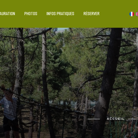
fined array key "HTTP_ACCEPT_LANGUAGE" in
/home/remixwa/www/accro-verdon.fr/inc/genera
AURATION
PHOTOS
INFOS PRATIQUES
RÉSERVER
 null to parameter #2 ($string) of type string is deprecated in
/home/remixwa/www/accro-verdon.
ACCUEIL